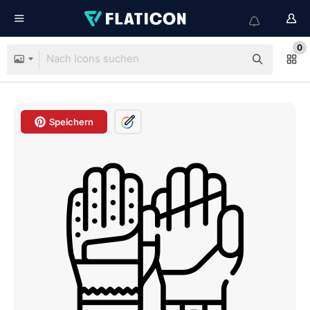
0
Speichern