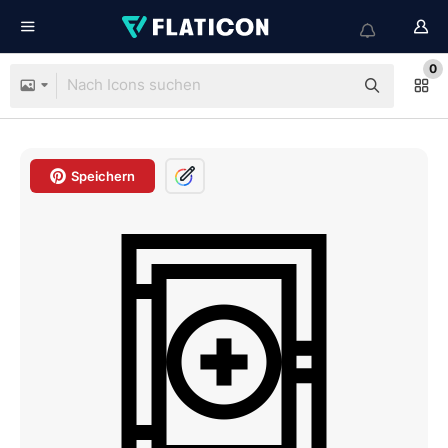
0
Speichern