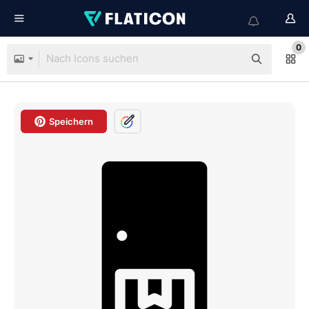
0
Speichern