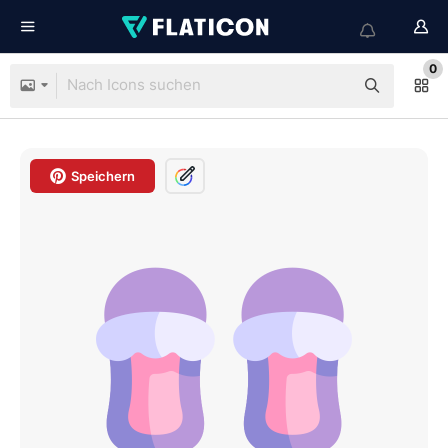
0
Speichern