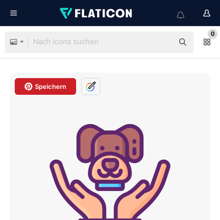
0
Speichern