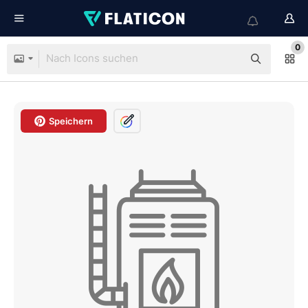
0
Speichern