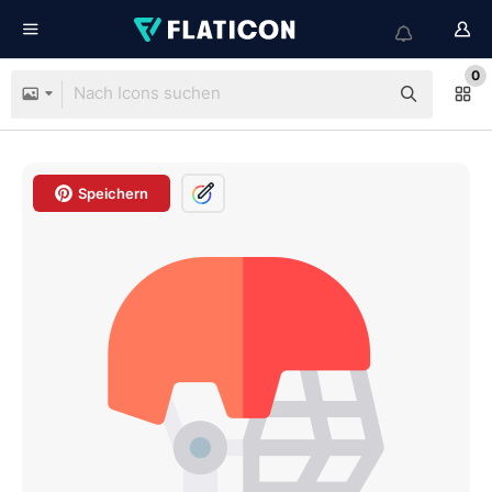
0
Speichern