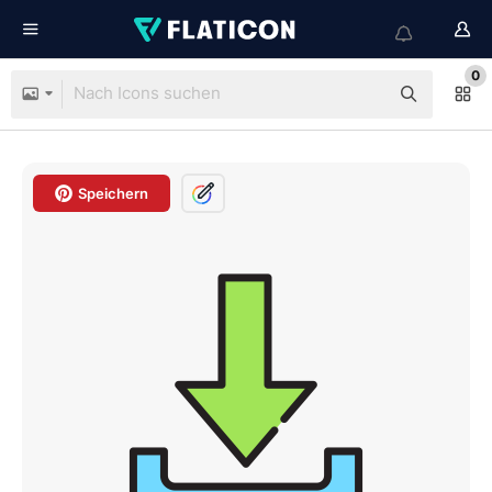
0
Speichern