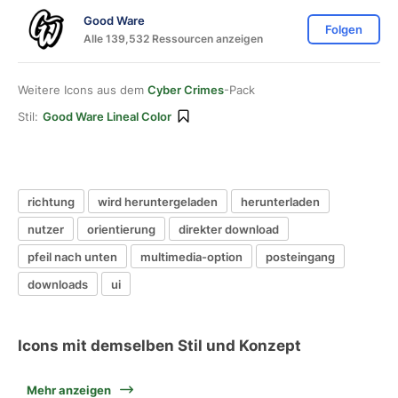
Good Ware
Folgen
Alle 139,532 Ressourcen anzeigen
Weitere Icons aus dem
Cyber Crimes
-Pack
Stil:
Good Ware Lineal Color
richtung
wird heruntergeladen
herunterladen
nutzer
orientierung
direkter download
pfeil nach unten
multimedia-option
posteingang
downloads
ui
Icons mit demselben Stil und Konzept
Mehr anzeigen