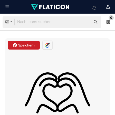
0
Speichern