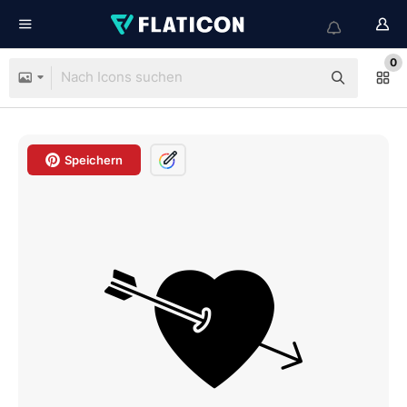
0
Speichern