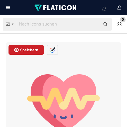
0
Speichern