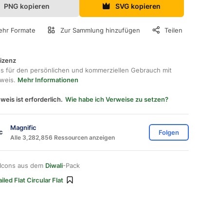
PNG kopieren
SVG kopieren
hr Formate
Zur Sammlung hinzufügen
Teilen
lizenz
os für den persönlichen und kommerziellen Gebrauch mit
hweis.
Mehr Informationen
weis ist erforderlich.
Wie habe ich Verweise zu setzen?
Magnific
Folgen
Alle 3,282,856 Ressourcen anzeigen
 Icons aus dem
Diwali
-Pack
iled Flat Circular Flat