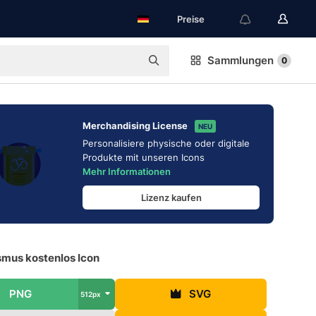
Preise
Sammlungen
0
Merchandising License
NEU
Personalisiere physische oder digitale
Produkte mit unseren Icons
Mehr Informationen
Lizenz kaufen
smus kostenlos Icon
PNG
SVG
512px