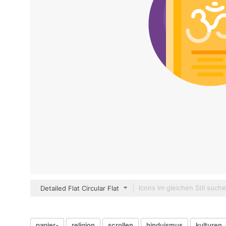
Detailed Flat Circular Flat
papier-
religion
scrollen
hinduismus
kulturen