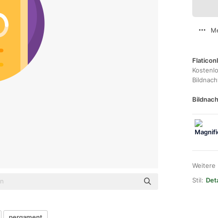
Me
Flaticon
Kostenl
Bildnac
Bildnach
Weitere
Stil:
Deta
pergament