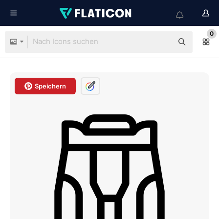
0
Speichern