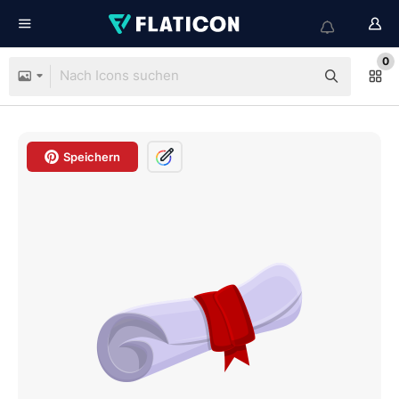
0
Speichern