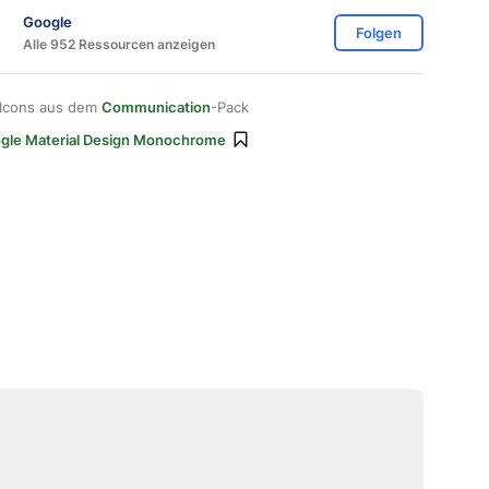
Google
Folgen
Alle 952 Ressourcen anzeigen
 Icons aus dem
Communication
-Pack
gle Material Design Monochrome