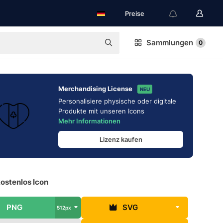
Preise
Sammlungen
0
Merchandising License
NEU
Personalisiere physische oder digitale
Produkte mit unseren Icons
Mehr Informationen
Lizenz kaufen
kostenlos Icon
PNG
SVG
512px