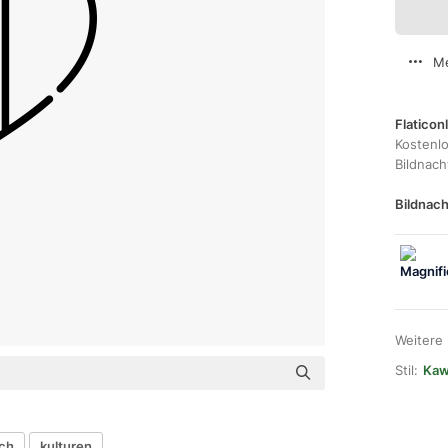
Me
Flaticon
Kostenl
Bildnac
Bildnach
Weitere
Stil:
Kawa
sch
kulturen