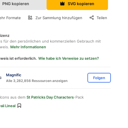
PNG kopieren
SVG kopieren
hr Formate
Zur Sammlung hinzufügen
Teilen
lizenz
os für den persönlichen und kommerziellen Gebrauch mit
hweis.
Mehr Informationen
weis ist erforderlich.
Wie habe ich Verweise zu setzen?
Magnific
Folgen
Alle 3,282,856 Ressourcen anzeigen
 Icons aus dem
St Patricks Day Characters
-Pack
ii Lineal