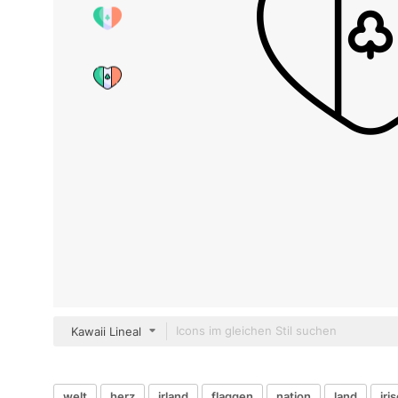
Kawaii Lineal
welt
herz
irland
flaggen
nation
land
iri