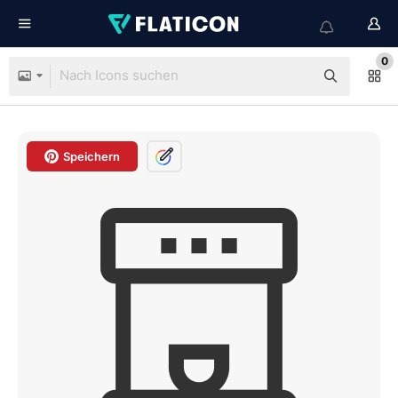
0
Speichern