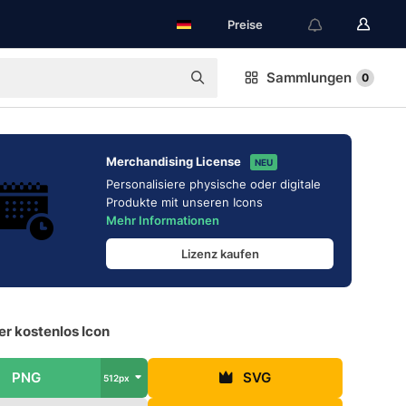
Preise
Sammlungen
0
Merchandising License
NEU
Personalisiere physische oder digitale
Produkte mit unseren Icons
Mehr Informationen
Lizenz kaufen
r kostenlos Icon
PNG
SVG
512px