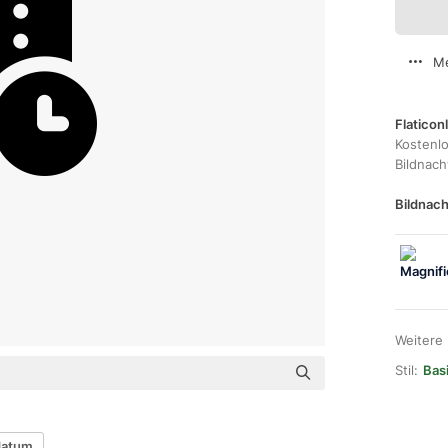
Me
Flaticon
Kostenl
Bildnac
Bildnach
Weitere
Stil:
Bas
datum