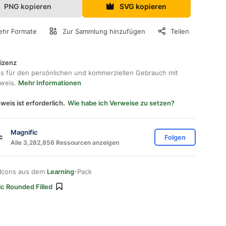
PNG kopieren
SVG kopieren
hr Formate
Zur Sammlung hinzufügen
Teilen
lizenz
os für den persönlichen und kommerziellen Gebrauch mit
hweis.
Mehr Informationen
weis ist erforderlich.
Wie habe ich Verweise zu setzen?
Magnific
Folgen
Alle 3,282,856 Ressourcen anzeigen
 Icons aus dem
Learning
-Pack
ic Rounded Filled