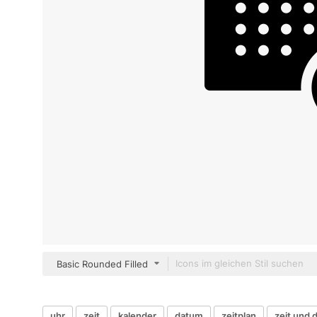
Basic Rounded Filled
uhr
zeit
kalender
datum
zeitplan
zeit und 