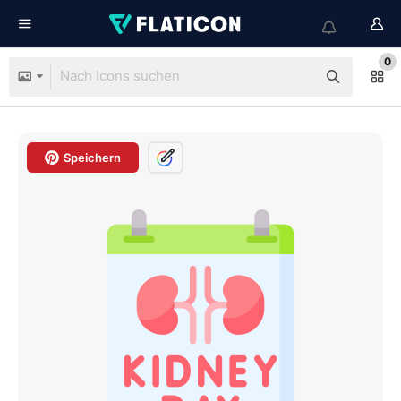
0
Speichern