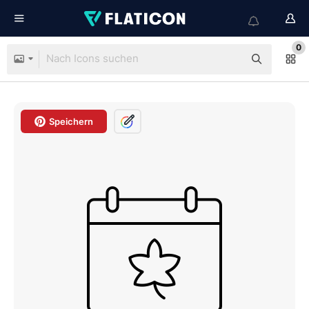
0
Speichern