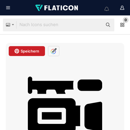
0
Speichern