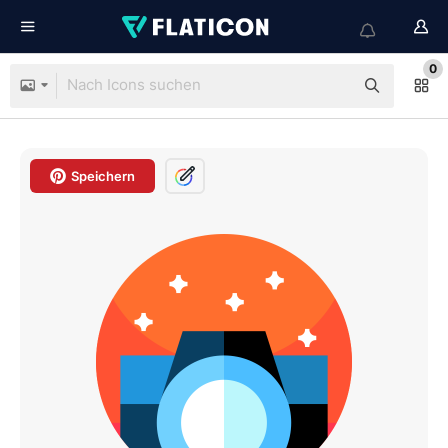
0
Speichern