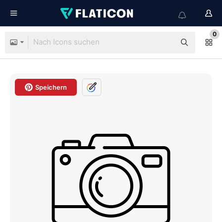
0
Speichern