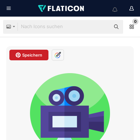
0
Speichern