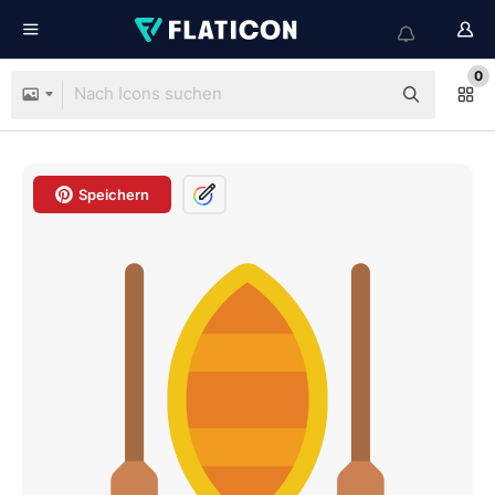
0
Speichern