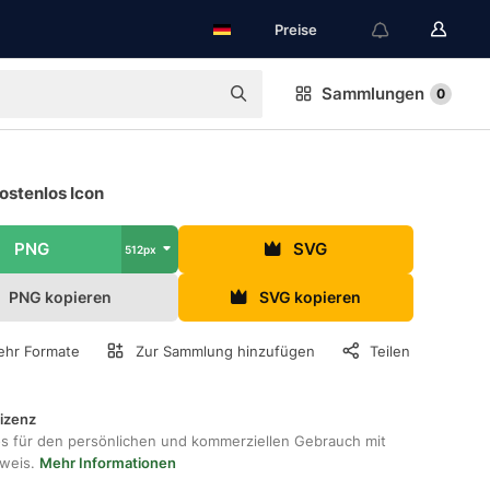
Preise
Sammlungen
0
ostenlos Icon
PNG
SVG
512px
PNG kopieren
SVG kopieren
hr Formate
Zur Sammlung hinzufügen
Teilen
lizenz
os für den persönlichen und kommerziellen Gebrauch mit
hweis.
Mehr Informationen