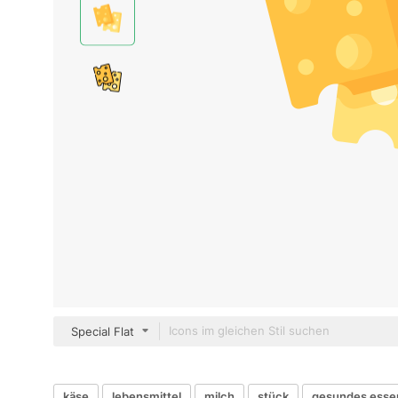
Special Flat
käse
lebensmittel
milch
stück
gesundes esse