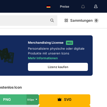
Preise
Sammlungen
0
Merchandising License
NEU
Personalisiere physische oder digitale
Produkte mit unseren Icons
Mehr Informationen
Lizenz kaufen
ostenlos Icon
PNG
SVG
512px