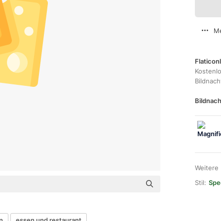
Me
Flaticon
Kostenl
Bildnac
Bildnach
Weitere
Stil:
Spec
n
essen und restaurant