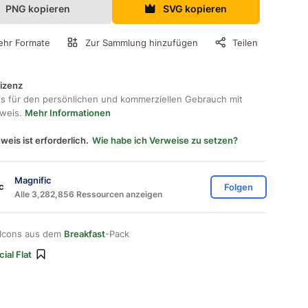
PNG kopieren
SVG kopieren
hr Formate
Zur Sammlung hinzufügen
Teilen
lizenz
os für den persönlichen und kommerziellen Gebrauch mit
hweis.
Mehr Informationen
weis ist erforderlich.
Wie habe ich Verweise zu setzen?
Magnific
Folgen
Alle 3,282,856 Ressourcen anzeigen
 Icons aus dem
Breakfast
-Pack
ial Flat