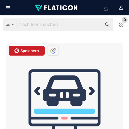
0
Speichern