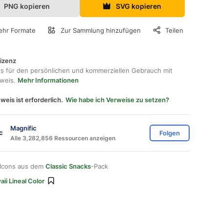
PNG kopieren
SVG kopieren
hr Formate
Zur Sammlung hinzufügen
Teilen
lizenz
os für den persönlichen und kommerziellen Gebrauch mit
hweis.
Mehr Informationen
weis ist erforderlich.
Wie habe ich Verweise zu setzen?
Magnific
Folgen
Alle 3,282,856 Ressourcen anzeigen
 Icons aus dem
Classic Snacks
-Pack
ii Lineal Color