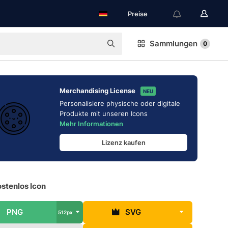
Preise
Sammlungen
0
Merchandising License
NEU
Personalisiere physische oder digitale
Produkte mit unseren Icons
Mehr Informationen
Lizenz kaufen
stenlos Icon
PNG
SVG
512px