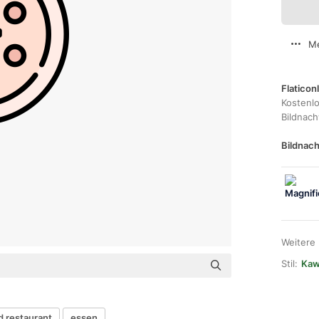
Me
Flaticon
Kostenl
Bildnac
Bildnach
Weitere
Stil:
Kawa
 restaurant
essen