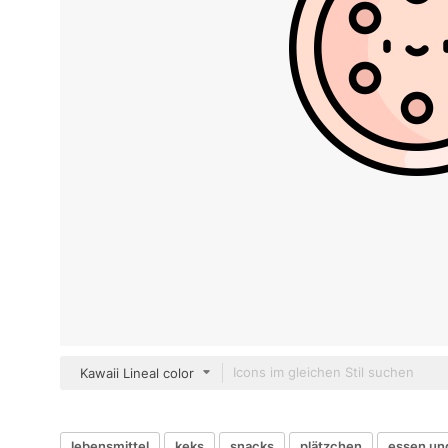
Kawaii Lineal color
lebensmittel
keks
snacks
plätzchen
essen und