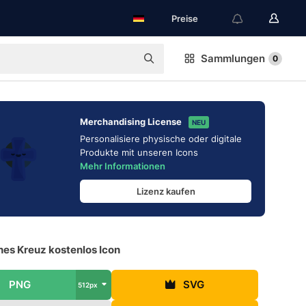
Preise
Sammlungen
0
Merchandising License
NEU
Personalisiere physische oder digitale
Produkte mit unseren Icons
Mehr Informationen
Lizenz kaufen
hes Kreuz kostenlos Icon
PNG
SVG
512px