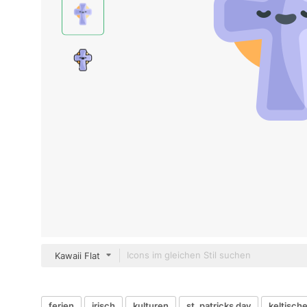
Kawaii Flat
ferien
irisch
kulturen
st. patricks day
keltisch