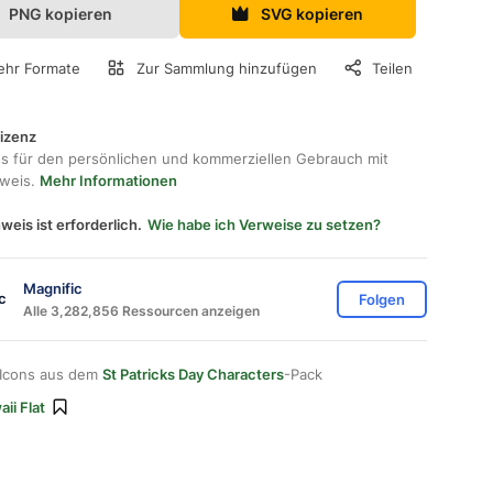
PNG kopieren
SVG kopieren
hr Formate
Zur Sammlung hinzufügen
Teilen
lizenz
os für den persönlichen und kommerziellen Gebrauch mit
hweis.
Mehr Informationen
weis ist erforderlich.
Wie habe ich Verweise zu setzen?
Magnific
Folgen
Alle 3,282,856 Ressourcen anzeigen
 Icons aus dem
St Patricks Day Characters
-Pack
ii Flat