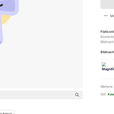
Me
Flaticon
Kostenl
Bildnac
Bildnach
Weitere
Stil:
Kawa
es kreuz