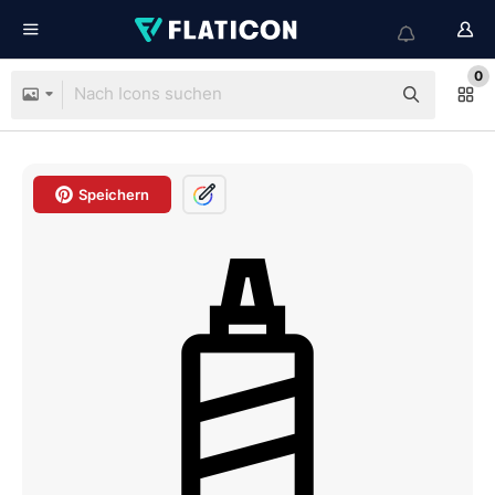
0
Speichern