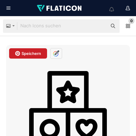
0
Speichern