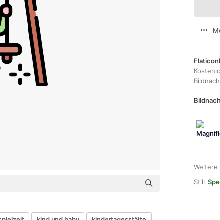
Me
Flaticon
Kostenl
Bildnac
Bildnach
Weitere
Stil:
Spec
spielzeit
kind und baby
kindertagesstätte