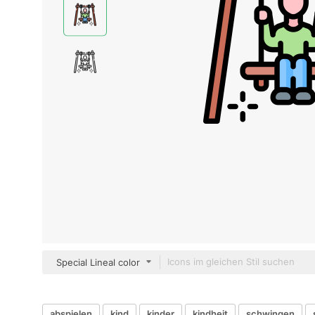
Special Lineal color
abspielen
kind
kinder
kindheit
schwingen