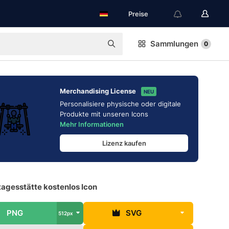
Preise
Sammlungen
0
Merchandising License
NEU
Personalisiere physische oder digitale
Produkte mit unseren Icons
Mehr Informationen
Lizenz kaufen
tagesstätte kostenlos Icon
PNG
SVG
512px