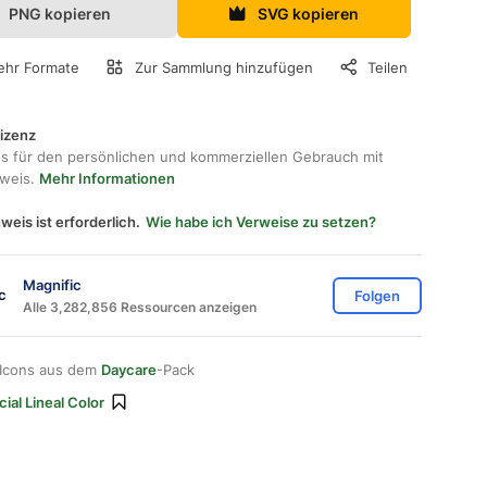
PNG kopieren
SVG kopieren
hr Formate
Zur Sammlung hinzufügen
Teilen
lizenz
os für den persönlichen und kommerziellen Gebrauch mit
hweis.
Mehr Informationen
weis ist erforderlich.
Wie habe ich Verweise zu setzen?
Magnific
Folgen
Alle 3,282,856 Ressourcen anzeigen
 Icons aus dem
Daycare
-Pack
ial Lineal Color