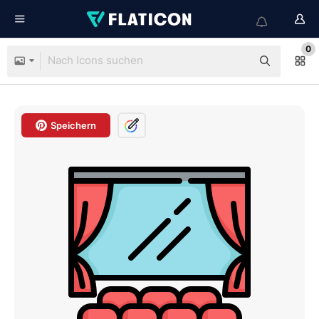
0
Speichern