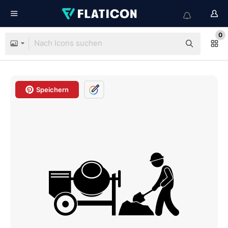
0
Speichern