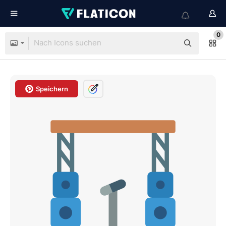
0
Speichern