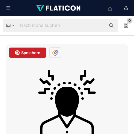
0
Speichern