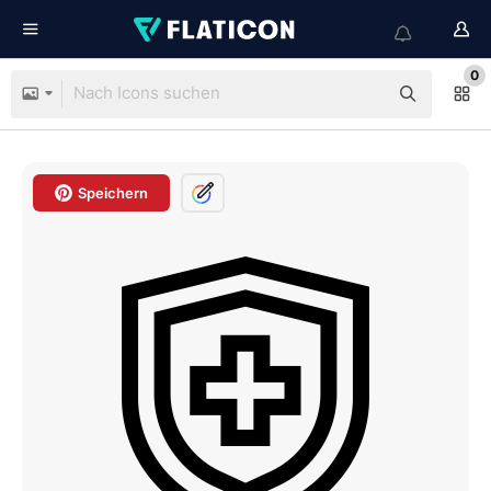
0
Speichern