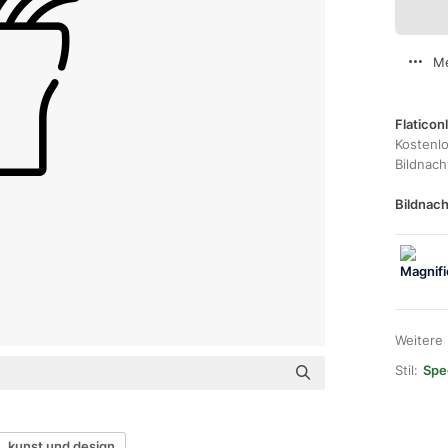
Me
Flaticon
Kostenl
Bildnac
Bildnach
Weitere
Stil:
Spec
kunst und design