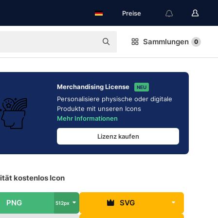
Preise
Sammlungen
0
Merchandising License
NEU
Personalisiere physische oder digitale
Produkte mit unseren Icons
Mehr Informationen
Lizenz kaufen
ität kostenlos Icon
PNG
SVG
512px