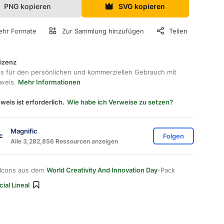
PNG kopieren
SVG kopieren
hr Formate
Zur Sammlung hinzufügen
Teilen
lizenz
os für den persönlichen und kommerziellen Gebrauch mit
hweis.
Mehr Informationen
weis ist erforderlich.
Wie habe ich Verweise zu setzen?
Magnific
Folgen
Alle 3,282,856 Ressourcen anzeigen
 Icons aus dem
World Creativity And Innovation Day
-Pack
ial Lineal