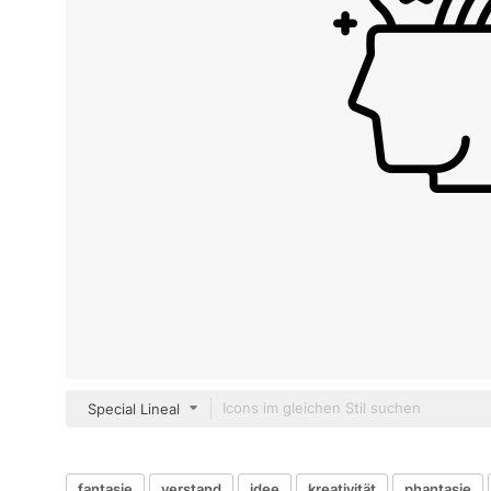
Special Lineal
fantasie
verstand
idee
kreativität
phantasie