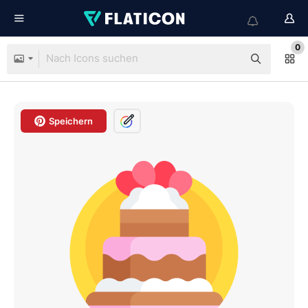
0
Speichern