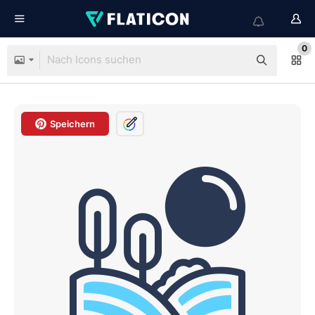
0
Speichern