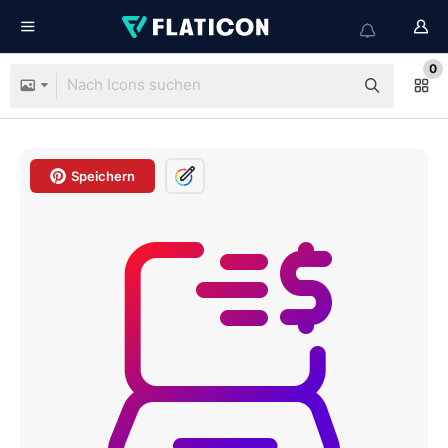
0
Speichern