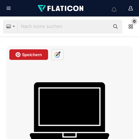
0
Speichern