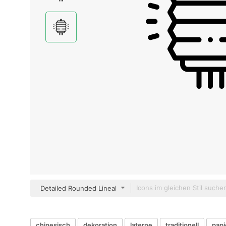
Detailed Rounded Lineal
chinesisch
dekoration
laterne
traditionell
papi