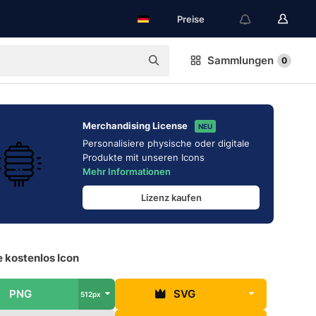
Preise
Sammlungen
0
Merchandising License
NEU
Personalisiere physische oder digitale
Produkte mit unseren Icons
Mehr Informationen
Lizenz kaufen
 kostenlos Icon
PNG
SVG
512px