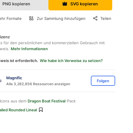
PNG kopieren
SVG kopieren
hr Formate
Zur Sammlung hinzufügen
Teilen
lizenz
os für den persönlichen und kommerziellen Gebrauch mit
hweis.
Mehr Informationen
weis ist erforderlich.
Wie habe ich Verweise zu setzen?
Magnific
Folgen
Alle 3,282,856 Ressourcen anzeigen
 Icons aus dem
Dragon Boat Festival
-Pack
ailed Rounded Lineal