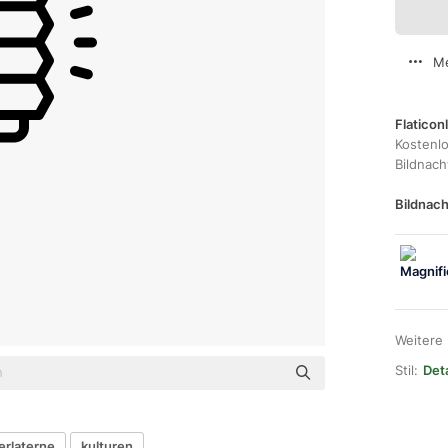
Me
Flaticon
Kostenl
Bildnac
Bildnach
Weitere
Stil:
Det
erlaterne
kulturen