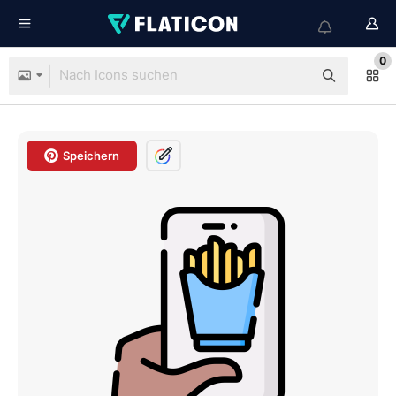
0
Speichern