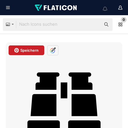
0
Speichern