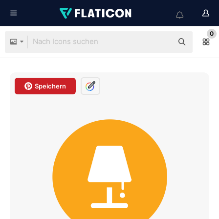
0
Speichern