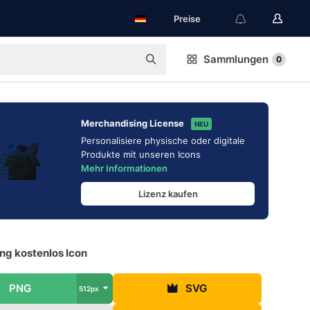
Preise
Sammlungen
0
Merchandising License
NEU
Personalisiere physische oder digitale
Produkte mit unseren Icons
Mehr Informationen
Lizenz kaufen
ng kostenlos Icon
PNG
SVG
512px