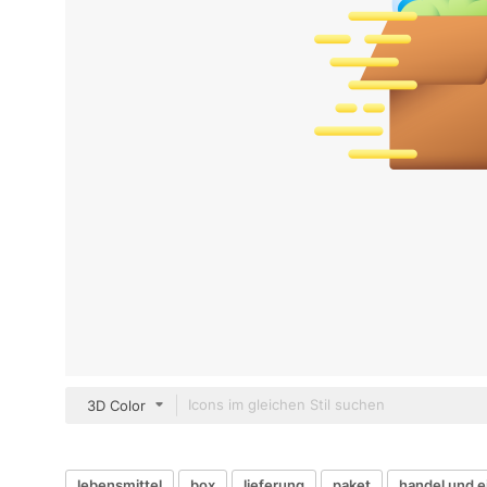
3D Color
lebensmittel
box
lieferung
paket
handel und e