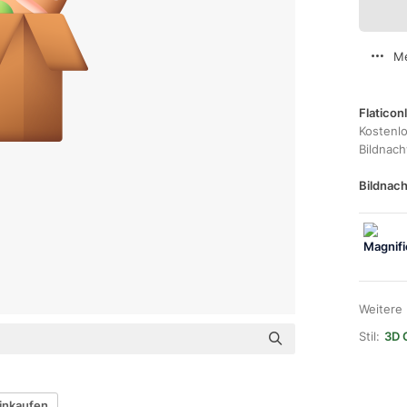
Me
Flaticon
Kostenl
Bildnac
Bildnach
Weitere
Stil:
3D 
inkaufen