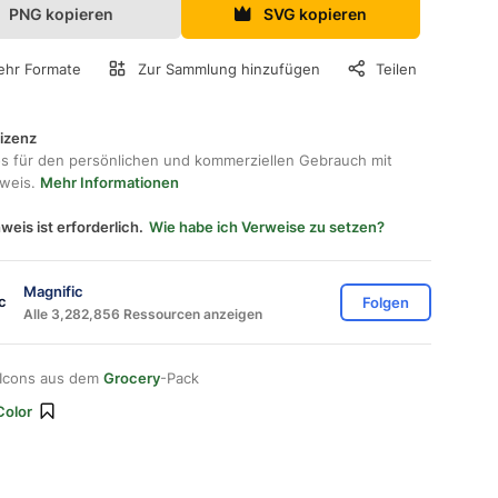
PNG kopieren
SVG kopieren
hr Formate
Zur Sammlung hinzufügen
Teilen
lizenz
os für den persönlichen und kommerziellen Gebrauch mit
hweis.
Mehr Informationen
weis ist erforderlich.
Wie habe ich Verweise zu setzen?
Magnific
Folgen
Alle 3,282,856 Ressourcen anzeigen
 Icons aus dem
Grocery
-Pack
Color