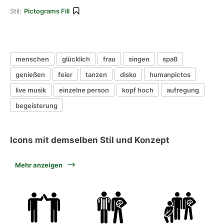
Stil:
Pictograms Fill
menschen
glücklich
frau
singen
spaß
genießen
feier
tanzen
disko
humanpictos
live musik
einzelne person
kopf hoch
aufregung
begeisterung
Icons mit demselben Stil und Konzept
Mehr anzeigen