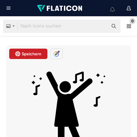
0
Speichern