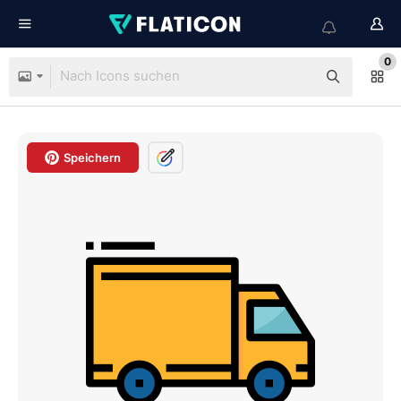
0
Speichern