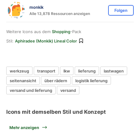
monkik
Folgen
Alle 13,878 Ressourcen anzeigen
Weitere Icons aus dem
Shopping
-Pack
Stil:
Aphiradee (monkik) Lineal Color
werkzeug
transport
lkw
lieferung
lastwagen
seitenansicht
über rädern
logistik lieferung
versand und lieferung
versand
Icons mit demselben Stil und Konzept
Mehr anzeigen